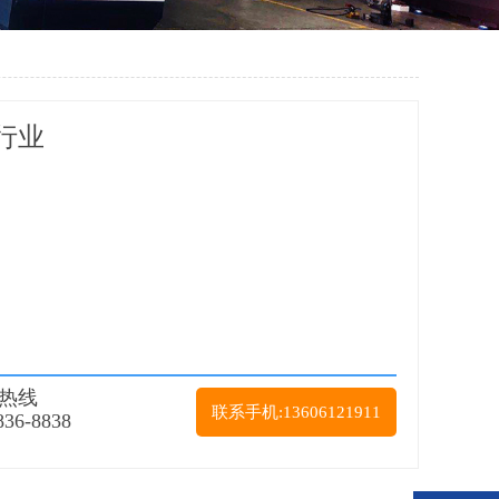
行业
热线
联系手机:13606121911
836-8838