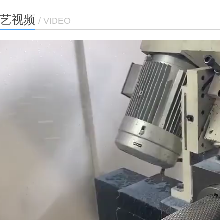
艺视频
/ VIDEO