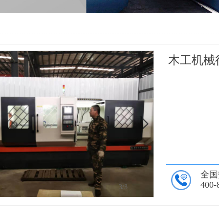
木工机械
全国
400-
3
/3