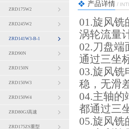
产品详情
/ I
ZRD175W2
01.旋风
ZRD245W2
涡轮流量
ZRD141W3-B-1
02.刀盘
ZRD90N
通过三坐
ZRD150N
03.旋风
稳，无滑
ZRD150W3
04.主轴
ZRD150W4
都通过三
ZRD80GJ高速
05.旋风
ZRD175ZS重型