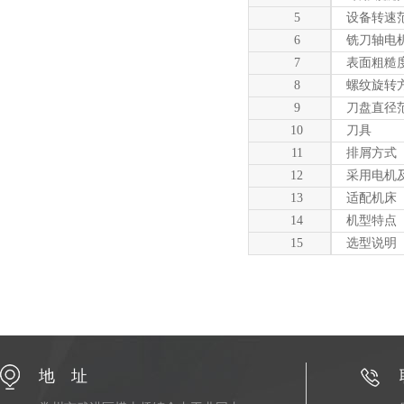
5
设备转速
6
铣刀轴电
7
表面粗糙
8
螺纹旋转
9
刀盘直径
10
刀具
11
排屑方式
12
采用电机
13
适配机床
14
机型特点
15
选型说明
地 址