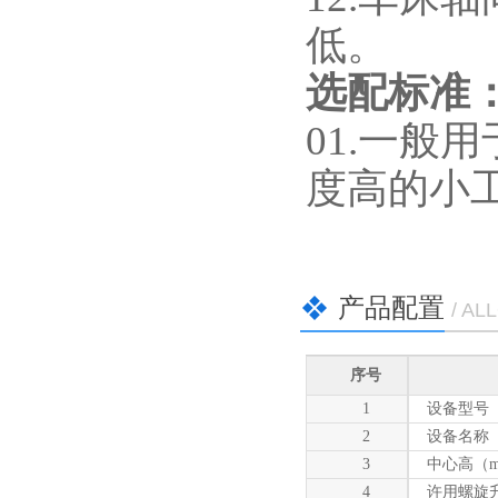
低。
选配标准
01.一般
度高的小
产品配置
/ AL
序号
1
设备型号
2
设备名称
3
中心高（m
4
许用螺旋