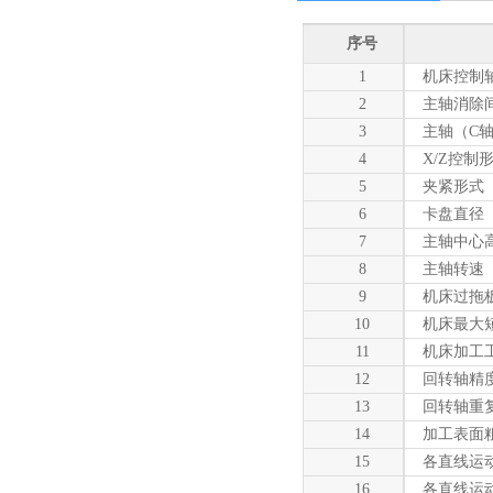
序号
1
机床控制
2
主轴消除
3
主轴（C
4
X/Z控制
5
夹紧形式
6
卡盘直径
7
主轴中心
8
主轴转速
9
机床过拖
10
机床最大
11
机床加工
12
回转轴精
13
回转轴重
14
加工表面
15
各直线运
16
各直线运