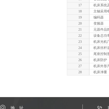
17
机床系统
18
主轴采用
19
编码器
20
变频器
21
元器件品
22
设备总功
23
机床光机
24
机床丝杆
25
尾座控制
26
机床防护
27
机床外形
28
机床净重
地 址