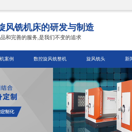
旋风铣机床的研发与制造
品和完善的服务,是我们不变的追求
机案例
数控旋风铣整机
旋风铣头
新