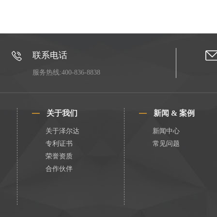
联系电话
服务热线:400-836-8838
关于我们
新闻 & 案例
关于泽尔达
新闻中心
专利证书
常见问题
荣誉资质
合作伙伴