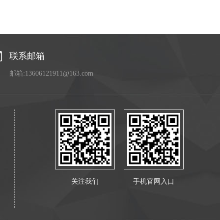
联系邮箱
邮箱:13606121911@163.com
关注我们
手机官网入口