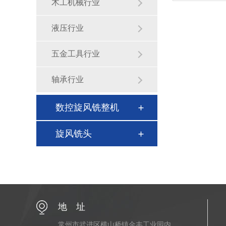
木工机械行业
液压行业
五金工具行业
轴承行业
数控旋风铣整机
旋风铣头
地 址
常州市武进区横山桥镇金丰工业园内