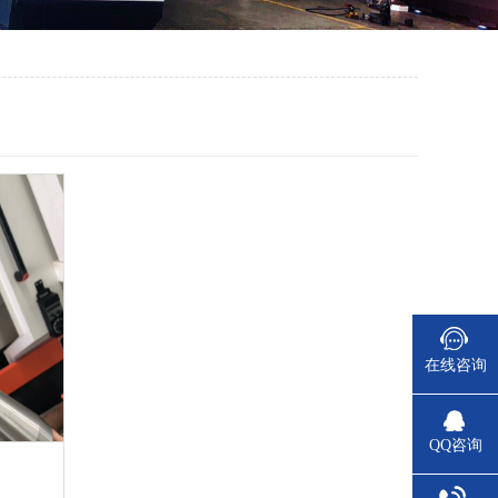
在线咨询
QQ咨询